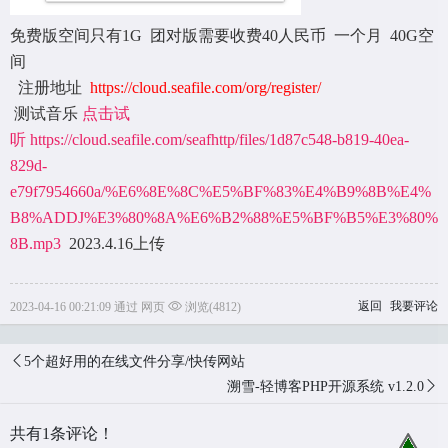
免费版空间只有1G 团对版需要收费40人民币 一个月 40G空
间
注册地址
https://cloud.seafile.com/org/register/
测试音乐
点击试
听
https://cloud.seafile.com/seafhttp/files/1d87c548-b819-40ea-
829d-
e79f7954660a/%E6%8E%8C%E5%BF%83%E4%B9%8B%E4%
B8%ADDJ%E3%80%8A%E6%B2%88%E5%BF%B5%E3%80%
8B.mp3
2023.4.16上传
返回
我要评论
2023-04-16 00:21:09 通过 网页
浏览(4812)
5个超好用的在线文件分享/快传网站
溯雪-轻博客PHP开源系统 v1.2.0
共有1条评论！